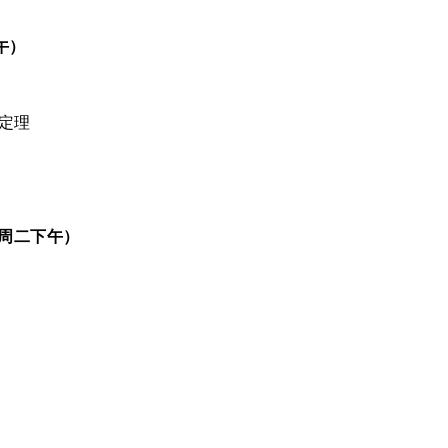
午）
价定理
周二下午）